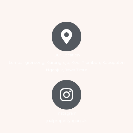
Our Location
Lumpangrenteng, Kurungrejo, Kec. Prambon, Kabupaten
Nganjuk, Jawa Timur
Instagram
jualpropertynganjuk